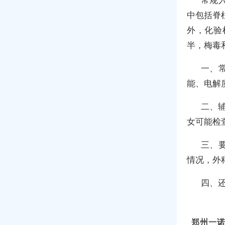
中包括脊
外，化验
半，梅毒
一、
能、电解
二、
女可能检
三、
情况，外
四、
郑州一