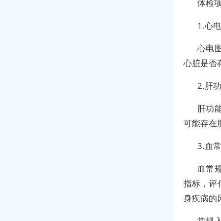
体检
1.心
心电
心脏是否
2.肝
肝功
可能存在
3.血
血常
指标，评
身疾病的
常规