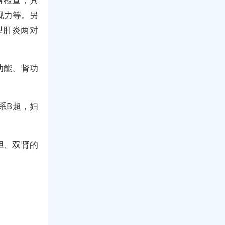
视力等。另
型肝炎两对
功能、肾功
系B超，妇
胆、双肾的