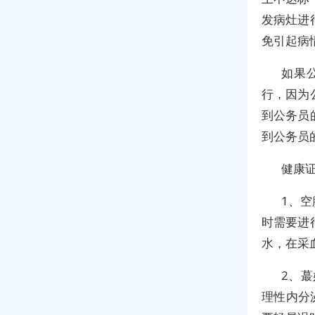
发病灶进
免引起病
如果
行，因为
到公务员
到公务员
健康
1、
时需要进
水，在采
2、
理性内分