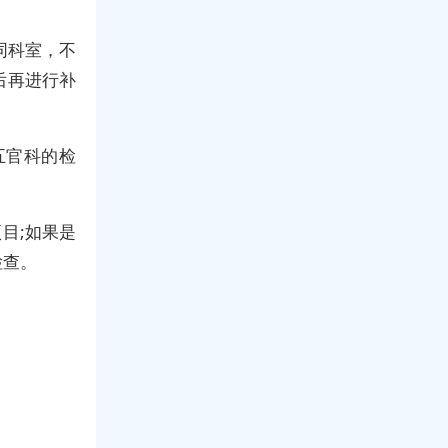
同科室，不
后再进行补
五官科的检
。
目;如果是
检查。